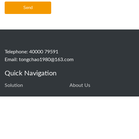
Send
Telephone: 40000 79591
Email:
tongchao1980@163.com
Quick Navigation
Solution
About Us
Q&A
Product
Home
Product
Email
Consultation
Contact Us
Product Category